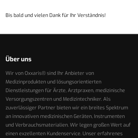
Bis bald und vielen Dank für Ihr Verständnis!
Über uns
Wir von Oxxaris® sind Ihr Anbieter von
Medizinprodukten und lösungsorientierten
Dienstleistungen für Ärzte, Arztpraxen, medizinische
Versorgungszentren und Medizintechniker. Als
zuverlässiger Partner bieten wir ein breites Spektrum
an innovativen medizinischen Geräten, Instrumenten
und Verbrauchsmaterialien. Wir legen großen Wert auf
einen exzellenten Kundenservice. Unser erfahrenes